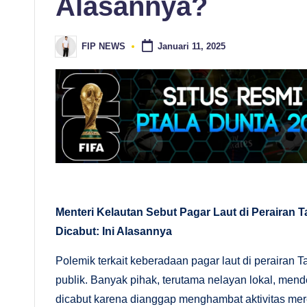
Alasannya?
ki
FIP NEWS
Januari 11, 2025
ni
Posted
by
d
a
n
A
n
Menteri Kelautan Sebut Pagar Laut di Perairan
al
Dicabut: Ini Alasannya
is
Polemik terkait keberadaan pagar laut di perairan 
publik. Banyak pihak, terutama nelayan lokal, mend
is
dicabut karena dianggap menghambat aktivitas m