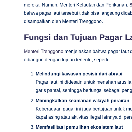
M
mereka. Namun, Menteri Kelautan dan Perikanan,
S
bahwa pagar laut tersebut tidak bisa langsung dica
e
disampaikan oleh Menteri Trenggono.
n
Fungsi dan Tujuan Pagar L
d
al
Menteri Trenggono
menjelaskan bahwa pagar laut d
dibangun dengan tujuan tertentu, seperti:
a
Melindungi kawasan pesisir dari abrasi
m
Pagar laut ini didesain untuk menahan arus 
garis pantai, sehingga berfungsi sebagai pen
Meningkatkan keamanan wilayah perairan
Keberadaan pagar ini juga bertujuan untuk m
kapal asing atau aktivitas ilegal lainnya di per
Memfasilitasi pemulihan ekosistem laut