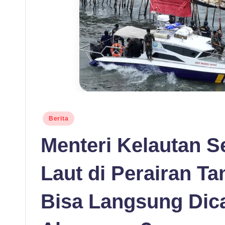
O
R
G
-
B
e
Posted
Berita
in
ri
Menteri Kelautan S
ta
Laut di Perairan T
T
Bisa Langsung Dic
e
r