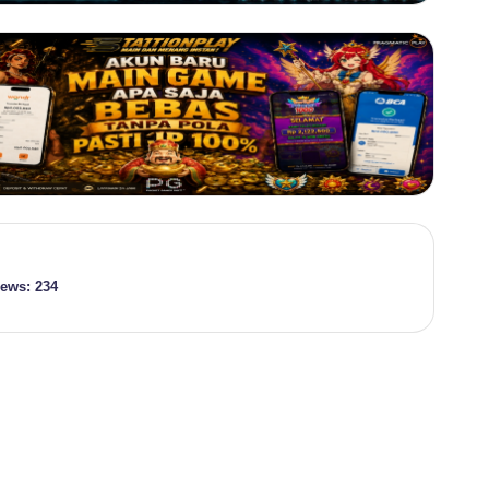
iews:
234