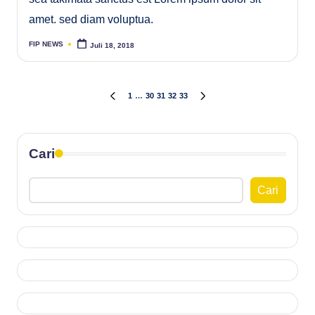
amet. sed diam voluptua.
FIP NEWS
Juli 18, 2018
Posted
by
Paginasi
1
…
30
31
32
33
PREVIOUS
NEXT
PAGE
PAGE
pos
Cari
Cari