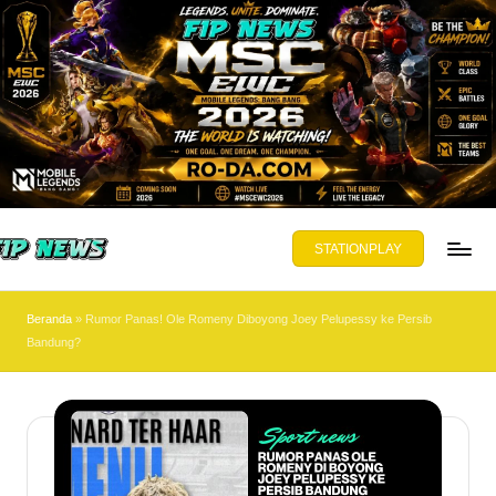
Skip
to
content
STATIONPLAY
PNEWS.ORG
yajikan
Beranda
»
Rumor Panas! Ole Romeny Diboyong Joey Pelupessy ke Persib
ta,
Bandung?
mbuka
wasan