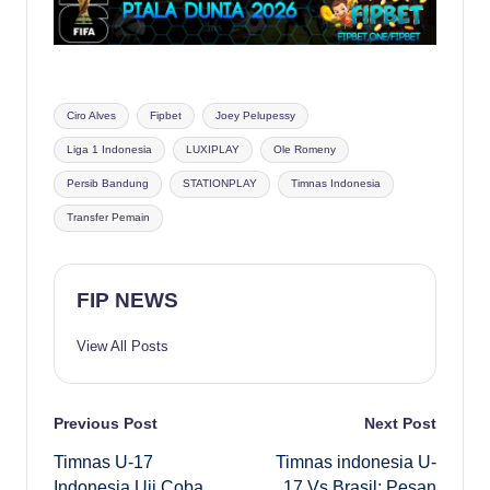
Tags:
Ciro Alves
Fipbet
Joey Pelupessy
Liga 1 Indonesia
LUXIPLAY
Ole Romeny
Persib Bandung
STATIONPLAY
Timnas Indonesia
Transfer Pemain
FIP NEWS
View All Posts
Post
Previous Post
Next Post
Timnas U-17
Timnas indonesia U-
navigation
Indonesia Uji Coba
17 Vs Brasil: Pesan