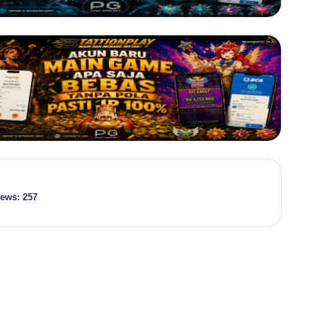
iews:
257