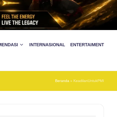
MENDASI
INTERNASIONAL
ENTERTAIMENT
Beranda
»
KeadilanUntukPMI