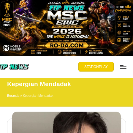
Skip
to
content
STATIONPLAY
PNEWS.ORG
Kepergian Mendadak
yajikan
ta,
Beranda
»
Kepergian Mendadak
mbuka
wasan