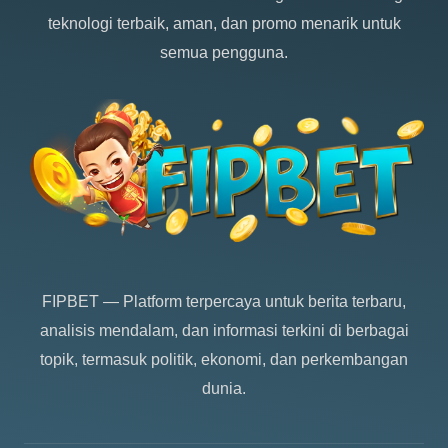
teknologi terbaik, aman, dan promo menarik untuk
semua pengguna.
FIPBET
— Platform terpercaya untuk berita terbaru,
analisis mendalam, dan informasi terkini di berbagai
topik, termasuk politik, ekonomi, dan perkembangan
dunia.