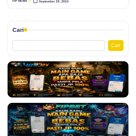
FIP NEWS
September 25, 2024
Posted
by
Cari
Cari