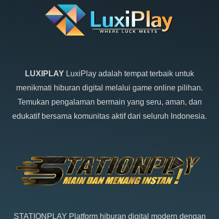
LUXIPLAY
LuxiPlay adalah tempat terbaik untuk
menikmati hiburan digital melalui game online pilihan.
Temukan pengalaman bermain yang seru, aman, dan
edukatif bersama komunitas aktif dari seluruh Indonesia.
STATIONPLAY
Platform hiburan digital modern dengan