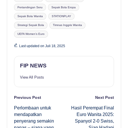
Pertandingan Seru
Sepak Bola Eropa
Sepak Bola Wanita
STATIONPLAY
Strategi Sepak Bola
Timnas Inggris Wanita
UEFA Women’s Euro
Last updated on Juli 18, 2025
FIP NEWS
View All Posts
Post
Previous Post
Next Post
Perlombaan untuk
Hasil Perempat Final
navigation
mendapatkan
Euro Wanita 2025:
penyerang semakin
Spanyol 2-0 Swiss,
panas – siapa yang
Siap Hadapi