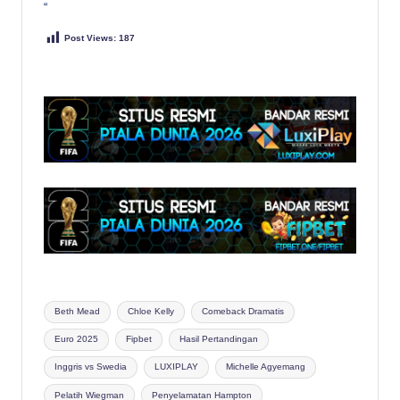
“
Post Views:
187
Tags:
Beth Mead
Chloe Kelly
Comeback Dramatis
Euro 2025
Fipbet
Hasil Pertandingan
Inggris vs Swedia
LUXIPLAY
Michelle Agyemang
Pelatih Wiegman
Penyelamatan Hampton