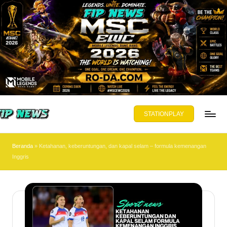
Skip
to
content
STATIONPLAY
PNEWS.ORG
yajikan
Beranda
»
Ketahanan, keberuntungan, dan kapal selam – formula kemenangan
ta,
Inggris
mbuka
wasan