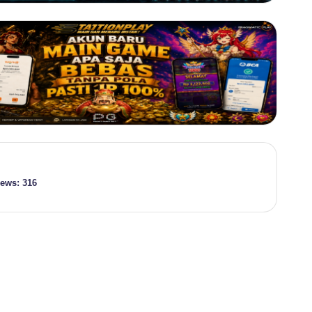
iews:
316