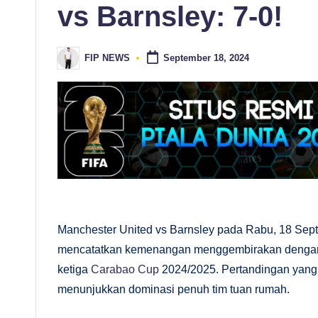
vs Barnsley: 7-0!
ki
ni
FIP NEWS
September 18, 2024
Posted
by
d
a
n
A
n
Manchester United vs Barnsley pada Rabu, 18 Sept
al
mencatatkan kemenangan menggembirakan dengan s
is
ketiga
Carabao Cup
2024/2025. Pertandingan yang
menunjukkan dominasi penuh tim tuan rumah.
is