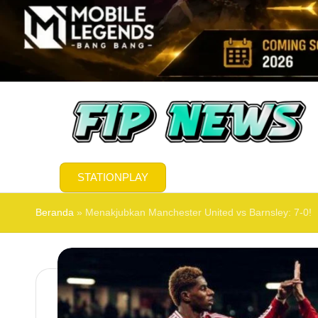
FI
FIPNEWS.ORG
STATIONPLAY
P
Menyajikan
N
Beranda
»
Menakjubkan Manchester United vs Barnsley: 7-0!
Fakta,
E
Membuka
W
Wawasan
S.