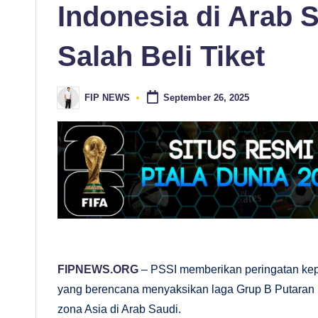
Indonesia di Arab 
ki
Salah Beli Tiket
ni
d
FIP NEWS
September 26, 2025
Posted
a
by
n
A
n
al
is
FIPNEWS.ORG
– PSSI memberikan peringatan ke
yang berencana menyaksikan laga Grup B Putaran 
is
zona Asia di Arab Saudi.