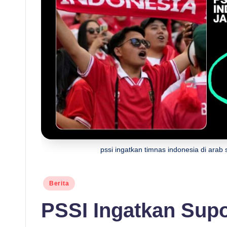
O
R
G
-
B
e
ri
pssi ingatkan timnas indonesia di arab s
ta
T
Posted
Berita
in
e
PSSI Ingatkan Supo
r