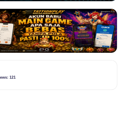
iews:
121