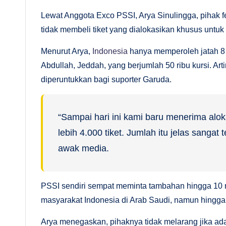
M
Lewat Anggota Exco PSSI, Arya Sinulingga, pihak f
e
tidak membeli tiket yang dialokasikan khusus untu
n
Menurut Arya,
Indonesia
hanya memperoleh jatah 8 p
Abdullah, Jeddah, yang berjumlah 50 ribu kursi. Arti
d
diperuntukkan bagi suporter Garuda.
al
a
“Sampai hari ini kami baru menerima alok
m
lebih 4.000 tiket. Jumlah itu jelas sangat 
awak media.
PSSI sendiri sempat meminta tambahan hingga 10 ri
masyarakat Indonesia di Arab Saudi, namun hingga k
Arya menegaskan, pihaknya tidak melarang jika ad