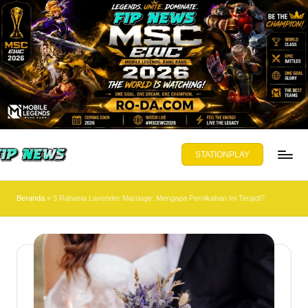
Skip
to
content
STATIONPLAY
PNEWS.ORG
yajikan
Beranda
»
3 Rahasia Lavender Marriage: Mengapa Pernikahan Ini Terjadi?
ta,
mbuka
wasan