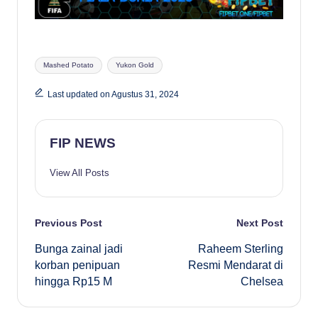
Tags:
Mashed Potato
Yukon Gold
Last updated on Agustus 31, 2024
FIP NEWS
View All Posts
Post
Previous Post
Next Post
Bunga zainal jadi
Raheem Sterling
navigation
korban penipuan
Resmi Mendarat di
hingga Rp15 M
Chelsea