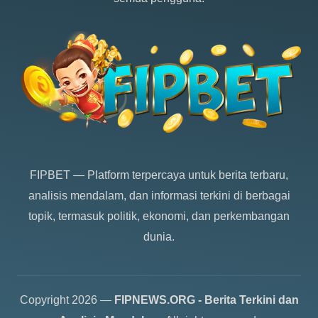
FIPBET
— Platform terpercaya untuk berita terbaru,
analisis mendalam, dan informasi terkini di berbagai
topik, termasuk politik, ekonomi, dan perkembangan
dunia.
Copyright 2026 —
FIPNEWS.ORG - Berita Terkini dan