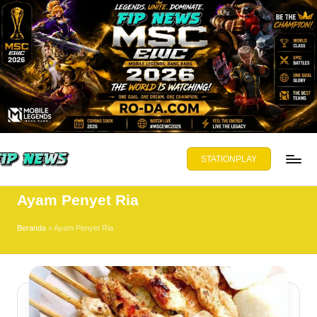
Skip
to
content
STATIONPLAY
PNEWS.ORG
Ayam Penyet Ria
yajikan
ta,
Beranda
»
Ayam Penyet Ria
mbuka
wasan