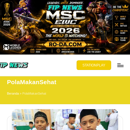
Skip
to
content
STATIONPLAY
PNEWS.ORG
PolaMakanSehat
yajikan
ta,
Beranda
»
PolaMakanSehat
mbuka
wasan